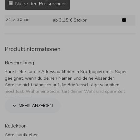
Nutze den Preisrechner
21 × 30 cm
ab 3,15 €
Stckpr.
Produktinformationen
Beschreibung
Pure Liebe für die Adressaufkleber in Kraftpapieroptik. Super
geeignet, wenn du deinen Namen und deine Absender
Adresse nicht händisch auf die Briefumschläge schreiben
möchtest. Wähle eine Schriftart deiner Wahl und spare Zeit
beim Versand.
MEHR ANZEIGEN
Kollektion
Adressaufkleber