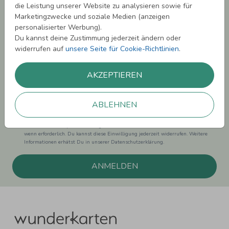
die Leistung unserer Website zu analysieren sowie für
Melde Dich zu unserem Newsletter an und bleibe auf dem
Marketingzwecke und soziale Medien (anzeigen
Laufenden.
personalisierter Werbung).
Du kannst deine Zustimmung jederzeit ändern oder
widerrufen auf
unsere Seite für Cookie-Richtlinien
.
AKZEPTIEREN
Einwilligung zur Datennutzung für Marketingzwecke: Hiermit willigst Du ein,
dass wir Dich mit neuesten Informationen aus unserem Angebot informieren
können. Dies umfasst den Versand unseres Newsletters. Zudem können wir Dir
ABLEHNEN
Produktinformationen zu Deinen Interessen auf anderen Plattformen wie
Facebook und Google anzeigen. Um Dir diesen Service anbieten zu können,
nutzen wir Deine personenbezogenen Daten und teilen diese auch mit Dritten,
wenn erforderlich. Du kannst diese Einwilligung jederzeit widerrufen. Weitere
Informationen erhätst Du in unserer Datenschutzerklärung.
ANMELDEN