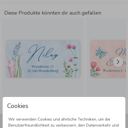
Diese Produkte könnten dir auch gefallen
Cookies
Wir verwenden Cookies und ähnliche Techniken, um die
Newsletter abonnieren und 5,00 € Rabatt**
Benutzerfreundlichkeit zu verbessern, den Datenverkehr und
sichern!