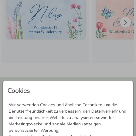
Newsletter abonnieren und 5,00 € Rabatt**
Cookies
sichern!
Melde Dich zu unserem Newsletter an und bleibe auf dem
Wir verwenden Cookies und ähnliche Techniken, um die
Laufenden.
Benutzerfreundlichkeit zu verbessern, den Datenverkehr und
die Leistung unserer Website zu analysieren sowie für
Marketingzwecke und soziale Medien (anzeigen
personalisierter Werbung).