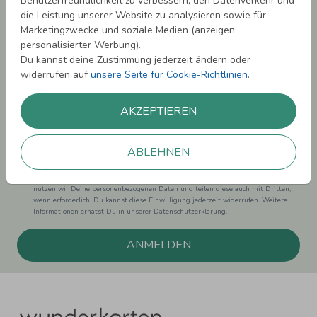
Benutzerfreundlichkeit zu verbessern, den Datenverkehr und
sichern!
die Leistung unserer Website zu analysieren sowie für
Marketingzwecke und soziale Medien (anzeigen
Melde Dich zu unserem Newsletter an und bleibe auf dem
personalisierter Werbung).
Laufenden.
Du kannst deine Zustimmung jederzeit ändern oder
widerrufen auf
unsere Seite für Cookie-Richtlinien
.
AKZEPTIEREN
Einwilligung zur Datennutzung für Marketingzwecke: Hiermit willigst Du ein,
dass wir Dich mit neuesten Informationen aus unserem Angebot informieren
ABLEHNEN
können. Dies umfasst den Versand unseres Newsletters. Zudem können wir Dir
Produktinformationen zu Deinen Interessen auf anderen Plattformen wie
Facebook und Google anzeigen. Um Dir diesen Service anbieten zu können,
nutzen wir Deine personenbezogenen Daten und teilen diese auch mit Dritten,
wenn erforderlich. Du kannst diese Einwilligung jederzeit widerrufen. Weitere
Informationen erhätst Du in unserer Datenschutzerklärung.
ANMELDEN