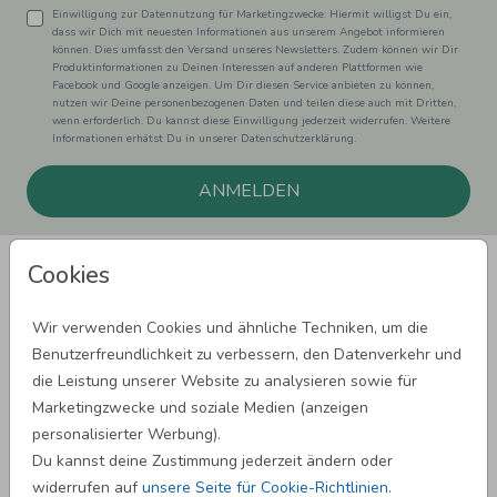
Einwilligung zur Datennutzung für Marketingzwecke: Hiermit willigst Du ein,
dass wir Dich mit neuesten Informationen aus unserem Angebot informieren
können. Dies umfasst den Versand unseres Newsletters. Zudem können wir Dir
Produktinformationen zu Deinen Interessen auf anderen Plattformen wie
Facebook und Google anzeigen. Um Dir diesen Service anbieten zu können,
nutzen wir Deine personenbezogenen Daten und teilen diese auch mit Dritten,
wenn erforderlich. Du kannst diese Einwilligung jederzeit widerrufen. Weitere
Informationen erhätst Du in unserer Datenschutzerklärung.
ANMELDEN
Cookies
Wir verwenden Cookies und ähnliche Techniken, um die
Benutzerfreundlichkeit zu verbessern, den Datenverkehr und
SPRÜCHE ZUM GEBURTSTAG
die Leistung unserer Website zu analysieren sowie für
Marketingzwecke und soziale Medien (anzeigen
personalisierter Werbung).
SPRÜCHE ZUR HOCHZEIT
Du kannst deine Zustimmung jederzeit ändern oder
widerrufen auf
unsere Seite für Cookie-Richtlinien
.