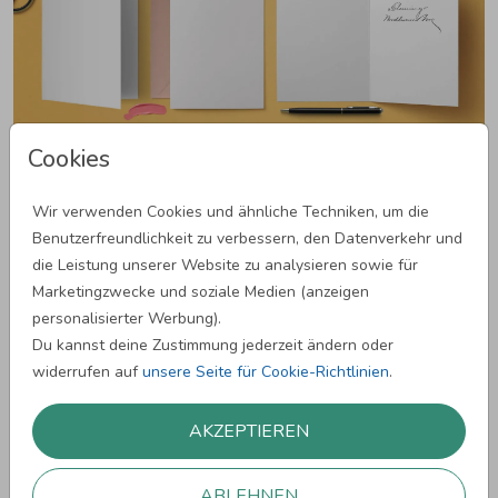
Cookies
Gestalte selbst
Wir verwenden Cookies und ähnliche Techniken, um die
Im Gegensatz zu Kommunions- und Konfirmationskarten sind
Benutzerfreundlichkeit zu verbessern, den Datenverkehr und
Jugendweihekarten oft schlichter gestaltet. Daher bieten sich
die Leistung unserer Website zu analysieren sowie für
die Motive vieler weiterer Einladungskarten als Vorlage an.
Marketingzwecke und soziale Medien (anzeigen
Wähle aus unseren Einladungen ganz einfach das Motiv aus
personalisierter Werbung).
und passe dieses mit unserem Gestaltungstool an den Stil
Du kannst deine Zustimmung jederzeit ändern oder
deiner Jugendweihe an.
widerrufen auf
unsere Seite für Cookie-Richtlinien
.
AKZEPTIEREN
Blankokarten Jugendweihe
ABLEHNEN