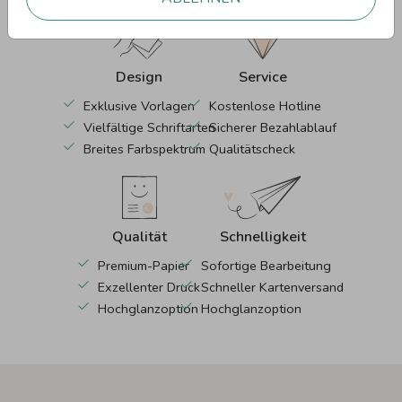
Design
Service
Exklusive Vorlagen
Kostenlose Hotline
Vielfältige Schriftarten
Sicherer Bezahlablauf
Breites Farbspektrum
Qualitätscheck
Qualität
Schnelligkeit
Premium-Papier
Sofortige Bearbeitung
Exzellenter Druck
Schneller Kartenversand
Hochglanzoption
Hochglanzoption