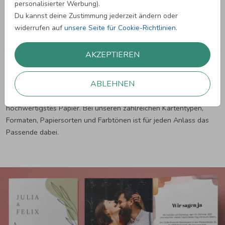
personalisierter Werbung).
Wähle aus zahlreichen Kartenvorlagen dein
Du kannst deine Zustimmung jederzeit ändern oder
Lieblingsdesign.
widerrufen auf
unsere Seite für Cookie-Richtlinien
.
Füge mit dem Gestaltungstool eigene Fotos und Texte
ein.
AKZEPTIEREN
Schicke deine Bestellung ab - die Karten werden sofort
gedruckt!
ABLEHNEN
Wir drucken die Karten in brillanten und langlebigen Farben auf
hochwertigstes Papier. Bei unseren zahlreichen Kartentypen,
Formaten, Papiersorten und Farbtönen ist für jeden Anlass das
Passende dabei.