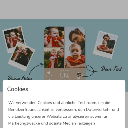
Cookies
Deine Karte: In 3 Schritten
Wir verwenden Cookies und ähnliche Techniken, um die
personalisiert
Benutzerfreundlichkeit zu verbessern, den Datenverkehr und
die Leistung unserer Website zu analysieren sowie für
In 3 Schritten gelangst du bei Wunderkarten zur Wunschkarte:
Marketingzwecke und soziale Medien (anzeigen