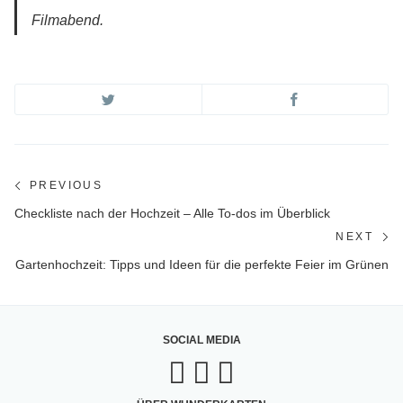
Filmabend.
Beitragsnavigation
PREVIOUS
Previous
Checkliste nach der Hochzeit – Alle To-dos im Überblick
post:
NEXT
Ne
Gartenhochzeit: Tipps und Ideen für die perfekte Feier im Grünen
po
SOCIAL MEDIA