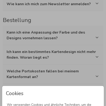
Wie kann ich mich zum Newsletter anmelden?
Bestellung
Kann ich eine Anpassung der Farbe und des
Designs vornehmen lassen?
Ich kann ein bestimmtes Kartendesign nicht mehr
finden. Woran liegt es?
Welche Portokosten fallen bei meinem
Kartenformat an?
Kann ich verschiedene Versionen desselben
Cookies
Designs erstellen?
Wir verwenden Cookies und ähnliche Techniken, um die