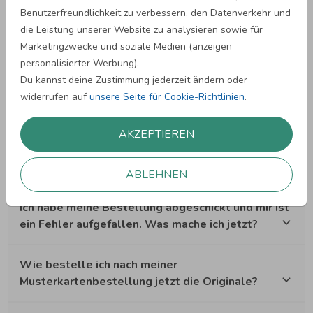
Wie speichere ich meine Kreationen?
Benutzerfreundlichkeit zu verbessern, den Datenverkehr und
die Leistung unserer Website zu analysieren sowie für
Marketingzwecke und soziale Medien (anzeigen
Wie läuft meine Bestellung ab?
personalisierter Werbung).
Du kannst deine Zustimmung jederzeit ändern oder
Wie kann ich erneut bestellen?
widerrufen auf
unsere Seite für Cookie-Richtlinien
.
Ich habe eine Benachrichtigung erhalten, dass sich
AKZEPTIEREN
mein Design nicht zum Druck eignet. Was mache
ich nun?
ABLEHNEN
Ich habe meine Bestellung abgeschickt und mir ist
ein Fehler aufgefallen. Was mache ich jetzt?
Wie bestelle ich nach meiner
Musterkartenbestellung jetzt die Originale?