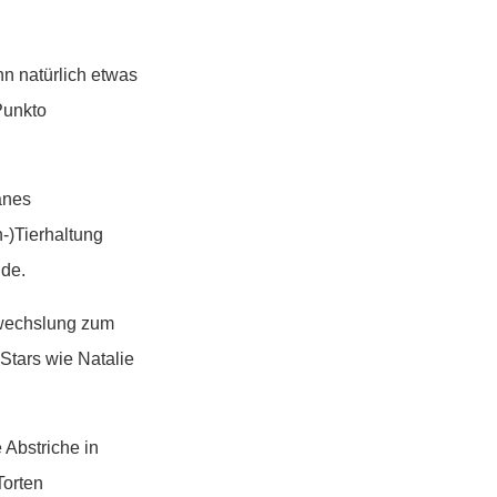
nn natürlich etwas
Punkto
anes
-)Tierhaltung
ide.
bwechslung zum
Stars wie Natalie
 Abstriche in
Torten