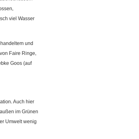
ossen,
isch viel Wasser
gehandeltem und
von Faire Ringe,
ebke Goos (auf
ation. Auch hier
draußen im Grünen
 der Umwelt wenig