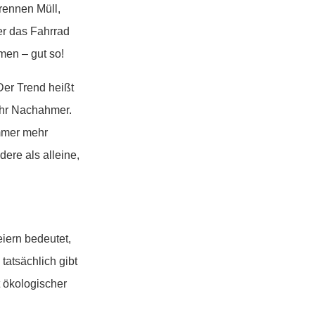
rennen Müll,
er das Fahrrad
men – gut so!
Der Trend heißt
ehr Nachahmer.
mmer mehr
dere als alleine,
eiern bedeutet,
atsächlich gibt
t ökologischer