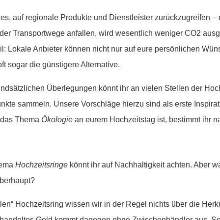
t es, auf regionale Produkte und Dienstleister zurückzugreifen 
oder Transportwege anfallen, wird wesentlich weniger CO2 aus
eil: Lokale Anbieter können nicht nur auf eure persönlichen Wü
ft sogar die günstigere Alternative.
ndsätzlichen Überlegungen könnt ihr an vielen Stellen der Ho
nkte sammeln. Unsere Vorschläge hierzu sind als erste Inspirat
g das Thema
Ökologie
an eurem Hochzeitstag ist, bestimmt ihr nat
hema
Hochzeitsringe
könnt ihr auf Nachhaltigkeit achten. Aber wa
überhaupt?
en“ Hochzeitsring wissen wir in der Regel nichts über die Herk
ehandeltes Gold kommt dagegen ohne Zwischenhändler aus. So i