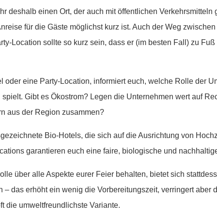
r deshalb einen Ort, der auch mit öffentlichen Verkehrsmitteln g
nreise für die Gäste möglichst kurz ist. Auch der Weg zwische
ty-Location sollte so kurz sein, dass er (im besten Fall) zu Fuß
el oder eine Party-Location, informiert euch, welche Rolle der U
spielt. Gibt es Ökostrom? Legen die Unternehmen wert auf Rec
ern aus der Region zusammen?
sgezeichnete Bio-Hotels, die sich auf die Ausrichtung von Hochze
ations garantieren euch eine faire, biologische und nachhaltige
rolle über alle Aspekte eurer Feier behalten, bietet sich stattdes
 – das erhöht ein wenig die Vorbereitungszeit, verringert aber 
ft die umweltfreundlichste Variante.