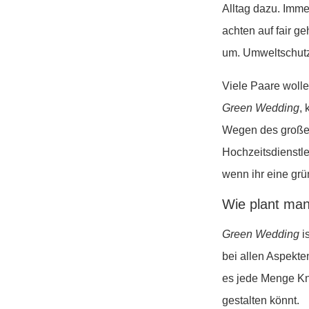
Alltag dazu. Imm
achten auf fair g
um. Umweltschutz
Viele Paare wolle
Green Wedding
,
Wegen des große
Hochzeitsdienstlei
wenn ihr eine grün
Wie plant man
Green Wedding
i
bei allen Aspekte
es jede Menge Kni
gestalten könnt.