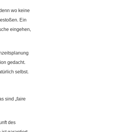
– denn wo keine
gestoßen. Ein
nsche eingehen,
chzeitsplanung
ion gedacht.
ürlich selbst.
s sind „faire
unft des
st garantiert,