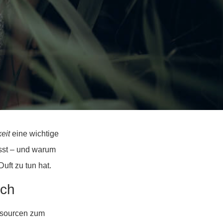
eit
eine wichtige
üsst – und warum
uft zu tun hat.
sch
ssourcen zum