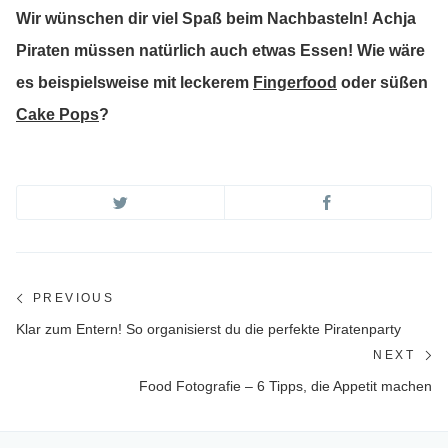
Wir wünschen dir viel Spaß beim Nachbasteln!
Achja
Piraten müssen natürlich auch etwas Essen! Wie wäre
es beispielsweise mit leckerem
Fingerfood
oder süßen
Cake Pops
?
Beitragsnavigation
PREVIOUS
Previous
Klar zum Entern! So organisierst du die perfekte Piratenparty
post:
NEXT
Ne
Food Fotografie – 6 Tipps, die Appetit machen
po