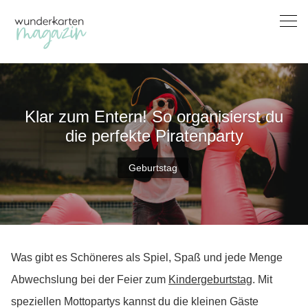
Skip
to
content
Klar zum Entern! So organisierst du
die perfekte Piratenparty
Geburtstag
Was gibt es Schöneres als Spiel, Spaß und jede Menge
Abwechslung bei der Feier zum
Kindergeburtstag
. Mit
speziellen Mottopartys kannst du die kleinen Gäste