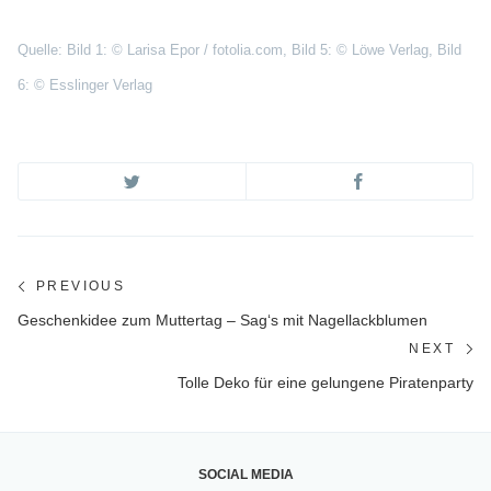
Quelle: Bild 1: © Larisa Epor / fotolia.com, Bild 5: © Löwe Verlag, Bild
6: © Esslinger Verlag
Beitragsnavigation
PREVIOUS
Previous
Geschenkidee zum Muttertag – Sag‘s mit Nagellackblumen
post:
NEXT
Ne
Tolle Deko für eine gelungene Piratenparty
po
SOCIAL MEDIA