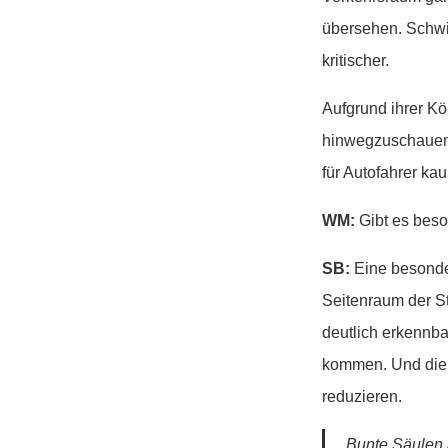
übersehen. Schwie
kritischer.
Aufgrund ihrer Kö
hinwegzuschauen.
für Autofahrer ka
WM:
Gibt es beso
SB:
Eine besonder
Seitenraum der S
deutlich erkennbar
kommen. Und die 
reduzieren.
„Bunte Säulen 