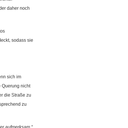
nder daher noch
tos
eckt, sodass sie
enn sich im
e Querung nicht
er die Straße zu
tsprechend zu
der aufmerksam.“