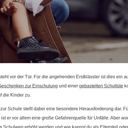
teht vor der Tür. Für die angehenden Erstklässler ist dies ein 
Geschenken zur Einschulung
und einer
gebastelten Schultüte
ko
 die Kinder zu.
zur Schule stellt dabei eine besondere Herausforderung dar. Fü
ist er vor allem eine große Gefahrenquelle für Unfälle. Aber w
m Schulweg erhöht werden und wie kannst du als Elternteil oder 