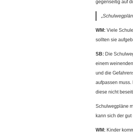
gegenseitig auf 
„Schulwegpläne
WM:
Viele Schule
sollten sie aufge
SB:
Die Schulweg
einem weinenden 
und die Gefahren
aufpassen muss. D
diese nicht beseit
Schulwegpläne müs
kann sich der gut
WM:
Kinder komme