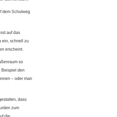
auf dem Schulweg
sst auf das
 ein, schnell zu
en erscheint.
raßenraum so
 Beispiel den
können – oder man
gestalten, dass
wurden zum
uf die