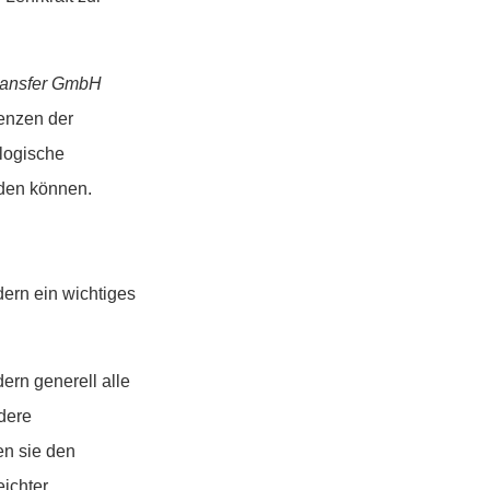
Transfer GmbH
renzen der
 logische
rden können.
dern ein wichtiges
ern generell alle
dere
en sie den
ichter