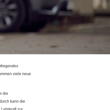
aufregendes
mmen viele neue
r die
odurch kann die
Lehrkraft zur