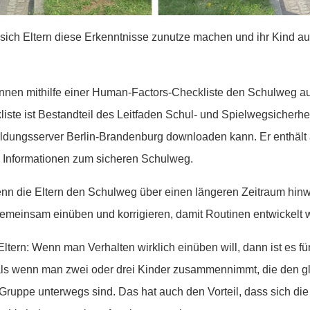
ich Eltern diese Erkenntnisse zunutze machen und ihr Kind a
nnen mithilfe einer Human-Factors-Checkliste den Schulweg au
liste ist Bestandteil des Leitfaden Schul- und Spielwegsicherhe
ildungsserver Berlin-Brandenburg downloaden kann. Er enthält 
d Informationen zum sicheren Schulweg.
wenn die Eltern den Schulweg über einen längeren Zeitraum hi
gemeinsam einüben und korrigieren, damit Routinen entwickelt 
Eltern: Wenn man Verhalten wirklich einüben will, dann ist es für
, als wenn man zwei oder drei Kinder zusammennimmt, die den 
Gruppe unterwegs sind. Das hat auch den Vorteil, dass sich di