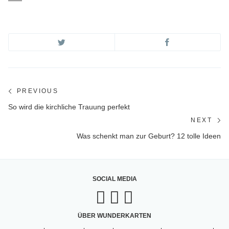
Beitragsnavigation
PREVIOUS
Previous
So wird die kirchliche Trauung perfekt
post:
NEXT
Ne
Was schenkt man zur Geburt? 12 tolle Ideen
po
SOCIAL MEDIA
ÜBER WUNDERKARTEN