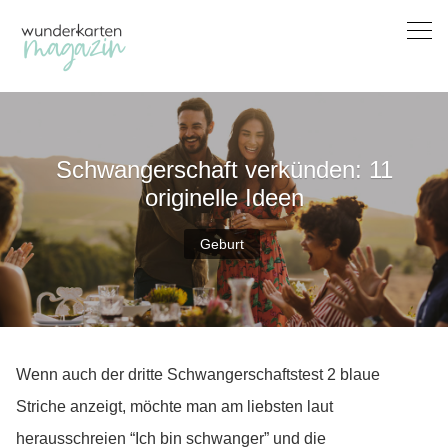
Skip
to
content
Schwangerschaft verkünden: 11
originelle Ideen
Geburt
Wenn auch der dritte Schwangerschaftstest 2 blaue
Striche anzeigt, möchte man am liebsten laut
herausschreien “Ich bin schwanger” und die