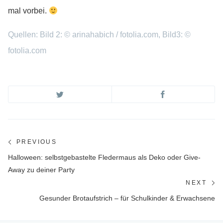
mal vorbei.
Quellen: Bild 2: © arinahabich / fotolia.com, Bild3: ©
fotolia.com
Beitragsnavigation
PREVIOUS
Previous
Halloween: selbstgebastelte Fledermaus als Deko oder Give-
post:
Away zu deiner Party
NEXT
Ne
Gesunder Brotaufstrich – für Schulkinder & Erwachsene
po