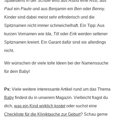
Spätestens in der Schule wird aus
Astrid
eine
Assi,
aus
Paul
ein
Paule
und aus
Benjamin
ein
Ben
oder
Benny
.
Kinder sind dabei meist sehr erfinderisch und die
Spitznamen nicht immer schmeichelhaft. Ein Tipp: Aus
kurzen Vornamen wie
Ida
,
Till
oder
Erik
werden seltener
Spitznamen kreiert. Ein Garant dafür sind sie allerdings
nicht.
Wir wünschen dir viele tolle Ideen bei der Namenssuche
für dein Baby!
Ps:
Viele weitere interessante Artikel rund um das Thema
Baby
findest du in unserem Magazin. Vielleicht fragst du
dich,
was ein Kind wirklich kostet
oder suchst eine
Checkliste für die Kliniktasche zur Geburt
? Schau gerne