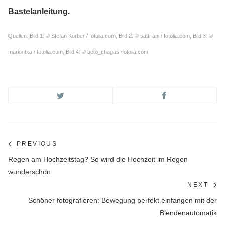
Bastelanleitung.
Quellen: Bild 1: © Stefan Körber / fotolia.com, Bild 2: © sattriani / fotolia.com, Bild 3: ©
mariontxa / fotolia.com, Bild 4: © beto_chagas /fotolia.com
Beitragsnavigation
PREVIOUS
Previous
Regen am Hochzeitstag? So wird die Hochzeit im Regen
post:
wunderschön
NEXT
Ne
Schöner fotografieren: Bewegung perfekt einfangen mit der
po
Blendenautomatik