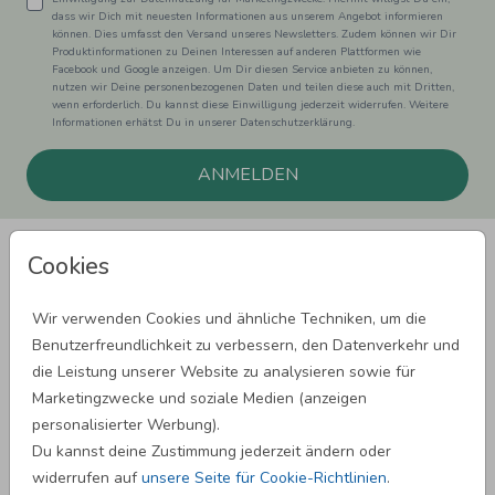
dass wir Dich mit neuesten Informationen aus unserem Angebot informieren
können. Dies umfasst den Versand unseres Newsletters. Zudem können wir Dir
Produktinformationen zu Deinen Interessen auf anderen Plattformen wie
Facebook und Google anzeigen. Um Dir diesen Service anbieten zu können,
nutzen wir Deine personenbezogenen Daten und teilen diese auch mit Dritten,
wenn erforderlich. Du kannst diese Einwilligung jederzeit widerrufen. Weitere
Informationen erhätst Du in unserer Datenschutzerklärung.
ANMELDEN
Cookies
Wir verwenden Cookies und ähnliche Techniken, um die
Benutzerfreundlichkeit zu verbessern, den Datenverkehr und
SPRÜCHE ZUM GEBURTSTAG
die Leistung unserer Website zu analysieren sowie für
Marketingzwecke und soziale Medien (anzeigen
personalisierter Werbung).
SPRÜCHE ZUR HOCHZEIT
Du kannst deine Zustimmung jederzeit ändern oder
widerrufen auf
unsere Seite für Cookie-Richtlinien
.